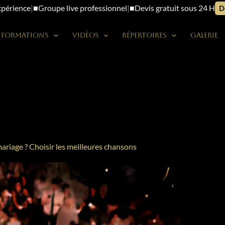
xpérience
|
■
Groupe live professionnel
|
■
Devis gratuit sous 24 H
D
Formations
Vidéos
Répertoires
Galerie
riage ? Choisir les meilleures chansons