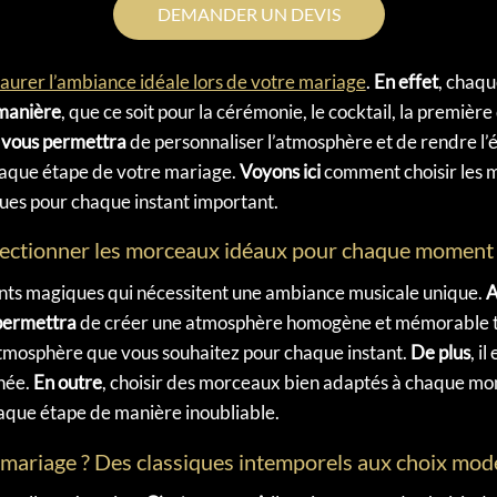
DEMANDER UN DEVIS
staurer l’ambiance idéale lors de votre mariage
.
En effet
, chaqu
manière
, que ce soit pour la cérémonie, le cocktail, la première
 vous permettra
de personnaliser l’atmosphère et de rendre l
haque étape de votre mariage.
Voyons ici
comment choisir les 
ues pour chaque instant important.
lectionner les morceaux idéaux pour chaque moment 
ts magiques qui nécessitent une ambiance musicale unique.
A
permettra
de créer une atmosphère homogène et mémorable tou
 l’atmosphère que vous souhaitez pour chaque instant.
De plus
, i
rnée.
En outre
, choisir des morceaux bien adaptés à chaque m
que étape de manière inoubliable.
 mariage ? Des classiques intemporels aux choix mod