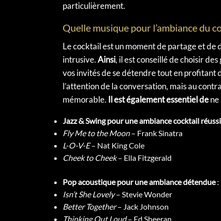
particulièrement.
Quelle musique pour l’ambiance du co
Le cocktail est un moment de partage et de 
intrusive.
Ainsi
, il est conseillé de choisir 
vos invités de se détendre tout en profitant
l’attention de la conversation, mais au cont
mémorable.
Il est également essentiel de
ne 
Jazz & Swing pour une ambiance cocktail réuss
Fly Me to the Moon
– Frank Sinatra
L-O-V-E
– Nat King Cole
Cheek to Cheek
– Ella Fitzgerald
Pop acoustique pour une ambiance détendue
:
Isn’t She Lovely
– Stevie Wonder
Better Together
– Jack Johnson
Thinking Out Loud
– Ed Sheeran